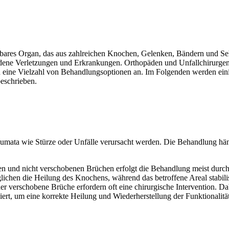
tbares Organ, das aus zahlreichen Knochen, Gelenken, Bändern und Seh
hiedene Verletzungen und Erkrankungen. Orthopäden und Unfallchirurge
en eine Vielzahl von Behandlungsoptionen an. Im Folgenden werden ei
beschrieben.
mata wie Stürze oder Unfälle verursacht werden. Die Behandlung hän
len und nicht verschobenen Brüchen erfolgt die Behandlung meist durch
hen die Heilung des Knochens, während das betroffene Areal stabilis
r verschobene Brüche erfordern oft eine chirurgische Intervention. 
iert, um eine korrekte Heilung und Wiederherstellung der Funktionalitä