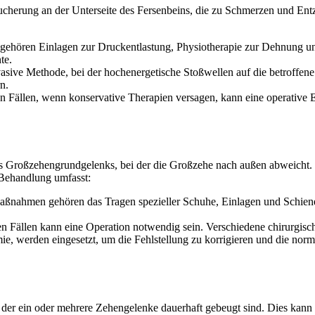
ucherung an der Unterseite des Fersenbeins, die zu Schmerzen und E
 gehören Einlagen zur Druckentlastung, Physiotherapie zur Dehnung u
te.
vasive Methode, bei der hochenergetische Stoßwellen auf die betroffene
n.
nen Fällen, wenn konservative Therapien versagen, kann eine operative 
 des Großzehengrundgelenks, bei der die Großzehe nach außen abweicht
Behandlung umfasst:
aßnahmen gehören das Tragen spezieller Schuhe, Einlagen und Schienen
en Fällen kann eine Operation notwendig sein. Verschiedene chirurgis
ie, werden eingesetzt, um die Fehlstellung zu korrigieren und die nor
 der ein oder mehrere Zehengelenke dauerhaft gebeugt sind. Dies kan